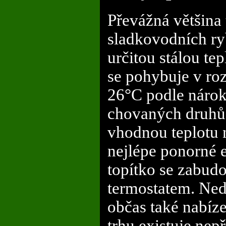
Převážná většina
sladkovodních ry
určitou stálou tep
se pohybuje v ro
26°C podle nárok
chovaných druhů 
vhodnou teplotu n
nejlépe ponorné e
topítko se zabu
termostatem. Ned
občas také nabíze
trhu existuje nep