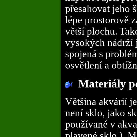
přesahovat jeho 
lépe prostorově 
větší plochu. Tak
vysokých nádrží 
spojená s problém
osvětlení a obtíž
Materiály po
Většina akvárií 
není sklo, jako s
používané v akvari
plavené sklo ). 