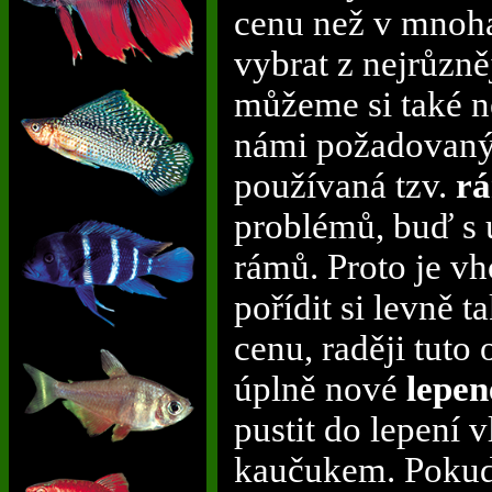
cenu než v mnoha
vybrat z nejrůzně
můžeme si také n
námi požadovanýc
používaná tzv.
rá
problémů, buď s 
rámů. Proto je v
pořídit si levně 
cenu, raději tuto
úplně nové
lepen
pustit do lepení
kaučukem. Pokud j