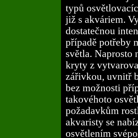
typů osvětlovacíc
již s akváriem. V
dostatečnou inten
případě potřeby 
světla. Naprosto
kryty z vytvarov
zářivkou, uvnitř 
bez možnosti příp
takovéhoto osvět
požadavkům rostl
akvaristy se nabíz
osvětlením svép