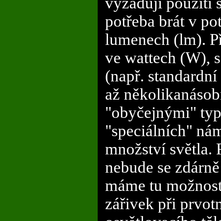
vyžadují použití 
potřeba brát v po
lumenech (lm). P
ve wattech (W), s
(např. standardní
až několikanásobně
"obyčejnými" typy
"speciálních" nám
množství světla. 
nebude se zdárně 
máme tu možnost
zářivek při prvo