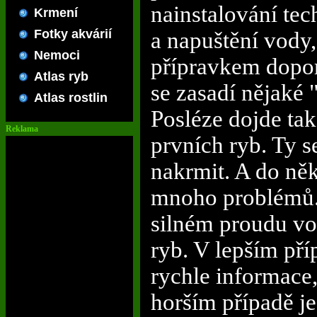
nainstalování tec
Krmení
Fotky akvárií
a napuštění vody,
Nemoci
přípravkem dopo
Atlas ryb
se zasadí nějaké 
Atlas rostlin
Posléze dojde ta
Reklama
prvních ryb. Ty 
nakrmit. A do něk
mnoho problémů. V
silném proudu vo
ryb. V lepším pří
rychle informace,
horším případě je