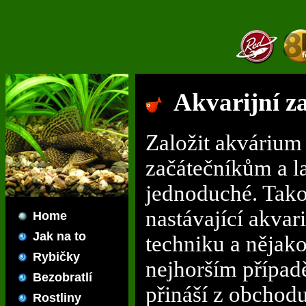
Akvarijní z
Založit akvárium
začátečníkům a l
jednoduché. Tak
nastávající akvari
Home
Jak na to
techniku a nějako
Rybičky
nejhorším případ
Bezobratlí
přináší z obchodu
Rostliny