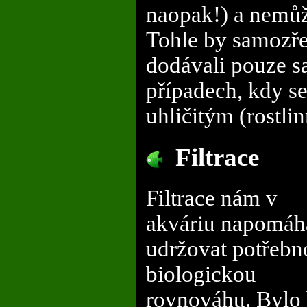
naopak!) a nemůž
Tohle by samozře
dodávali pouze sa
případech, kdy s
uhličitým (rostli
Filtrace
Filtrace nám v
akváriu napomáh
udržovat potřebn
biologickou
rovnováhu. Bylo