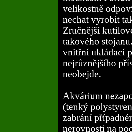
velikostně odpov
nechat vyrobit ta
Zručnější kutilo
takového stojanu
vnitřní ukládací p
nejrůznějšího pří
neobejde.
Akvárium nezap
(tenký polystyren
zabrání případné
nerovnosti na po