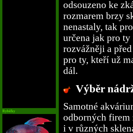
odsouzeno ke zká
rozmarem brzy sk
nenastaly, tak pro
určena jak pro ty
rozvážněji a před 
pro ty, kteří už 
dál.
Výběr nádr
Samotné akvárium
Rybičky
odborných firem 
i v různých sklen