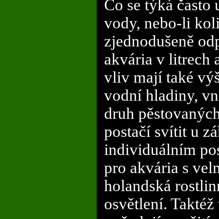
Co se týká často 
vody, nebo-li kol
zjednodušeně odp
akvária v litrech
vliv mají také vý
vodní hladiny, vn
druh pěstovaných 
postačí svítit u z
individuálním po
pro akvária s vel
holandská rostlinn
osvětlení. Takté