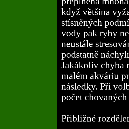
přeplněna mnoha d
když většina vyža
stísněných podmí
vody pak ryby nej
neustále stresová
podstatně náchyl
Jakákoliv chyba 
malém akváriu pro
následky. Při vo
počet chovaných 
Přibližné rozdělen