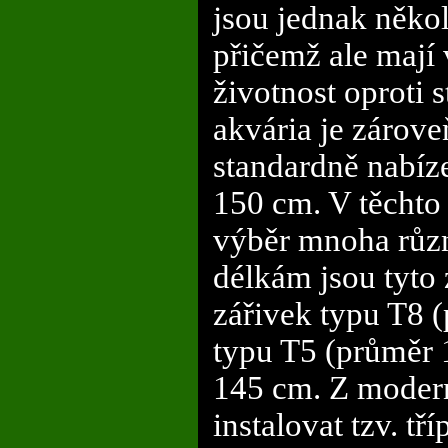
jsou jednak někol
přičemž ale mají 
životnost oproti 
akvária je zárov
standardně nabíz
150 cm. V těchto 
výběr mnoha různ
délkám jsou tyto 
zářivek typu T8 
typu T5 (průměr 
145 cm. Z modern
instalovat tzv. t