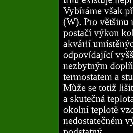
Vybíráme však př
(W). Pro většinu
postačí výkon k
akvárií umístěný
odpovídající vyš
nezbytným doplňk
termostatem a stu
Může se totiž liši
a skutečná teplota
okolní teplotě vz
nedostatečném vý
podstatný.