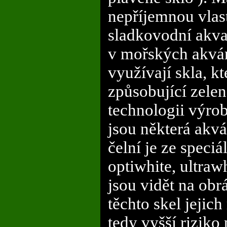
nepříjemnou vlast
sladkovodní akvar
v mořských akvári
využívají skla, k
způsobující zelen
technologii výrob
jsou některá akvá
čelní je ze speci
optiwhite, ultraw
jsou vidět na obr
těchto skel jejich
tedy vyšší riziko