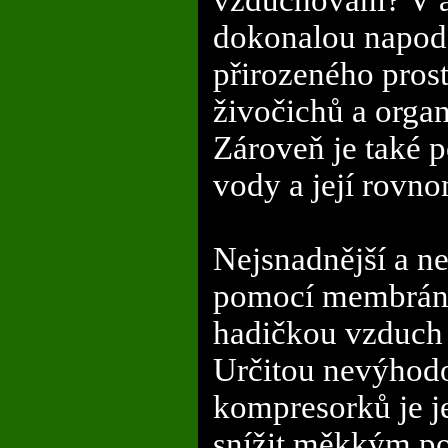
dokonalou napodo
přirozeného pros
živočichů a organ
Zároveň je také p
vody a její rovn
Nejsnadnější a nej
pomocí membrá
hadičkou vzduch
Určitou nevýhod
kompresorků je j
snížit měkkým po