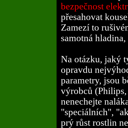
bezpečnost elektr
přesahovat kouse
Zamezí to rušivém
samotná hladina, 
Na otázku, jaký t
opravdu nejvýhodn
parametry, jsou 
výrobců (Philips
nenechejte nalák
"speciálních", "a
prý růst rostlin 