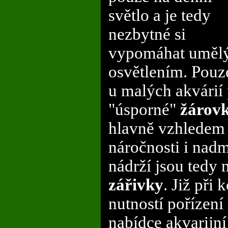
světlo a je tedy
nezbytné si
vypomáhat uměl
osvětlením. Pouz
u malých akvárií 
"úsporné"
žárov
hlavně vzhledem k
náročnosti i nadm
nádrží jsou tedy 
zářivky
. Již při
nutností pořízení
nabídce akvarijní