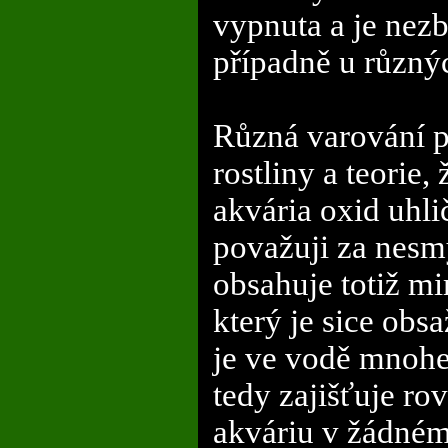
vypnuta a je nez
případně u různýc
Různá varování 
rostliny a teorie
akvária oxid uhlič
považuji za nesm
obsahuje totiž mim
který je sice ob
je ve vodě mnohe
tedy zajišťuje r
akváriu v žádném