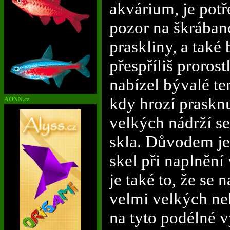
akvárium, je pot
pozor na škrábanc
praskliny, a také
přespříliš proros
nabízel bývalé te
kdy hrozí prasknu
AONN.cz
velkých nádrží se
skla. Důvodem j
skel při naplněn
je také to, že se
velmi velkých ne
na tyto podélné v