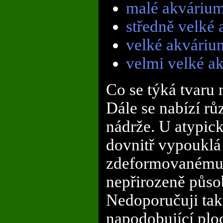
malé akvárium
středně velké
velké akváriu
velmi velké a
Co se týká tvaru n
Dále se nabízí r
nádrže. U atypick
dovnitř vypouklá 
zdeformovanému 
nepřirozeně působ
Nedoporučuji také
napodobující plo