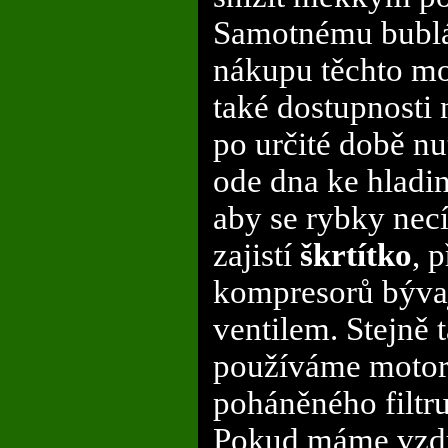
Samotnému bublán
nákupu těchto mo
také dostupnosti
po určité době nu
ode dna ke hladin
aby se rybky nec
zajistí
škrtítko
, 
kompresorů bývaj
ventilem. Stejně 
používáme motor
poháněného filt
Pokud máme vzdu