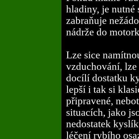
hladiny, je nutné 
zabraňuje nežád
nádrže do motork
Lze sice namítnou
vzduchování, lze 
docílí dostatku k
lepší i tak si kla
připravené, nebo
situacích, jako js
nedostatek kyslík
léčení rybího osa