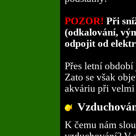
POZOR!
Při sní
(odkalování, vý
odpojit od elektr
Přes letní období
Zato se však obje
akváriu při velm
Vzduchován
K čemu nám slouž
vzduchování? V a