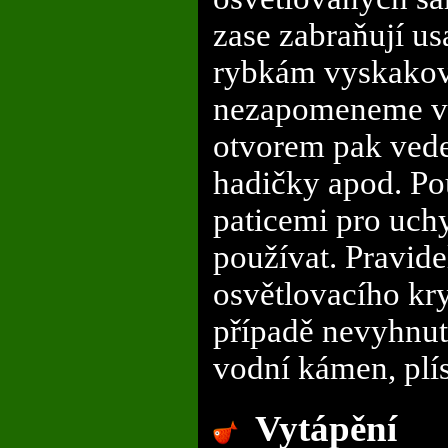
zase zabraňují u
rybkám vyskaková
nezapomeneme v r
otvorem pak vedem
hadičky apod. Po
paticemi pro uchy
používat. Pravide
osvětlovacího kry
případě nevyhnute
vodní kámen, plís
Vytápění