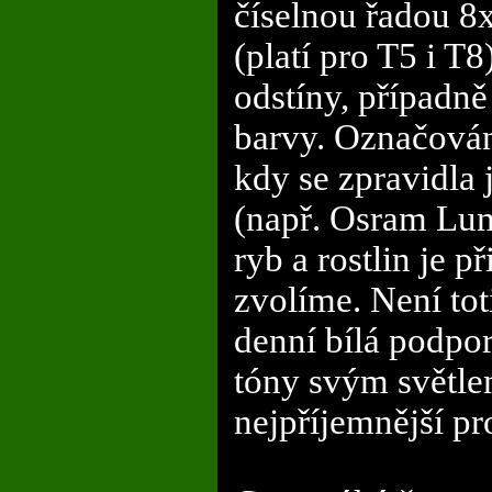
číselnou řadou 8x
(platí pro T5 i T8
odstíny, případně
barvy. Označování
kdy se zpravidla 
(např. Osram Lum
ryb a rostlin je p
zvolíme. Není tot
denní bílá podporu
tóny svým světl
nejpříjemnější pr