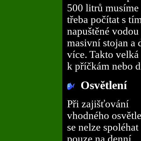
500 litrů musíme 
třeba počítat s tí
napuštěné vodou 
masivní stojan a 
více. Takto velká
k příčkám nebo d
Osvětlení
Při zajišťování
vhodného osvětle
se nelze spoléhat
pouze na denní