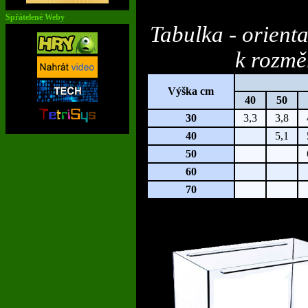
Spřátelené Weby
Tabulka - orient
k rozmě
Výška cm
40
50
30
3,3
3,8
40
5,1
50
60
70