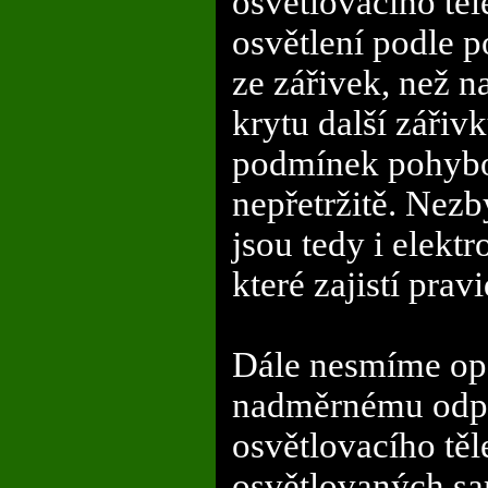
osvětlovacího těl
osvětlení podle p
ze zářivek, než n
krytu další zářiv
podmínek pohybo
nepřetržitě. Nez
jsou tedy i elek
které zajistí pra
Dále nesmíme o
nadměrnému odpař
osvětlovacího těl
osvětlovaných sa