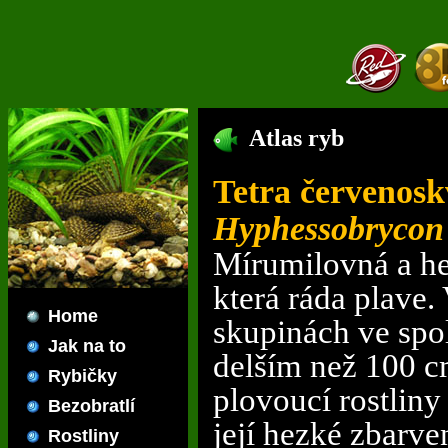
Atlas ryb
Tetra červenosk
Hyphessobrycon 
Mírumilovná a he
která ráda plave.
Home
skupinách ve spo
Jak na to
delším než 100 c
Rybičky
plovoucí rostliny
Bezobratlí
její hezké zbarve
Rostliny