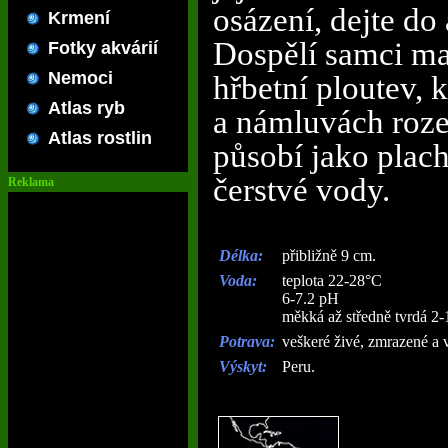
osázení, dejte do
Krmení
Dospělí samci ma
Fotky akvárií
Nemoci
hřbetní ploutev, 
Atlas ryb
a námluvách rozev
Atlas rostlin
působí jako plach
čerstvé vody.
Reklama
Délka:
přibližně 9 cm.
Voda:
teplota 22-28°C
6-7.2 pH
měkká až středně tvrdá 2
Potrava:
veškeré živé, zmrazené a
Výskyt:
Peru.