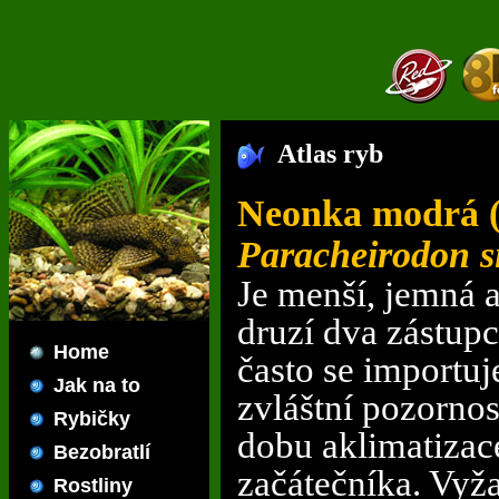
Atlas ryb
Neonka modrá (
Paracheirodon s
Je menší, jemná 
druzí dva zástup
Home
často se importuj
Jak na to
zvláštní pozorno
Rybičky
dobu aklimatizace
Bezobratlí
začátečníka. Vyž
Rostliny