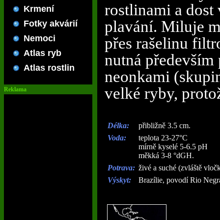
rostlinami a dost
Krmení
plavání. Miluje 
Fotky akvárií
Nemoci
přes rašelinu fil
Atlas ryb
nutná především 
Atlas rostlin
neonkami (skupi
velké ryby, protož
Reklama
Délka:
přibližně 3.5 cm.
Voda:
teplota 23-27°C
mírně kyselé 5-6.5 pH
měkká 3-8 °dGH.
Potrava:
živé a suché (zvláště vlo
Výskyt:
Brazílie, povodí Rio Negr